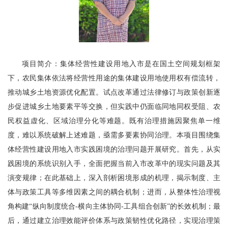
项目简介：集体经营性建设用地入市是在国土空间规划框架
下，农民集体依法将经营性用途的集体建设用地使用权有偿流转，
推动城乡土地资源优化配置。试点改革通过法律修订与政策创新逐
步促进城乡土地要素平等交换，但实践中仍面临同地同权受阻、农
民权益虚化、区域治理分化等难题。既有治理措施因聚焦单一维
度，难以系统破解上述难题，亟需多要素协同治理。本项目围绕集
体经营性建设用地入市实践困境的治理问题开展研究。首先，从实
践困境的系统识别入手，全面把握当前入市改革中的现实问题及其
演变规律；在此基础上，深入剖析困境形成的机理，揭示制度、主
体与政策工具等多维因素之间的耦合机制；进而，从整体性治理视
角构建“纵向制度统合-横向主体协同-工具组合创新”的长效机制；最
后，通过建立治理效能评价体系与政策韧性优化路径，实现治理策